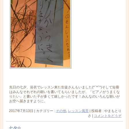
先日の七夕、浴衣でレッスン来た生徒さんもいました(*´꒳`*)そして短冊
はみんなそれぞれの願いを書いてもらいましたが、「ピアノがうまくな
りたい」と書いた子が多くて嬉しかったです！みんなのいろんな願いが
お空へ届きますように。
2017年7月13日
|
カテゴリー :
その他
,
レッスン風景
|
投稿者 : やまもとり
さ
|
コメントをどうぞ
七夕☆