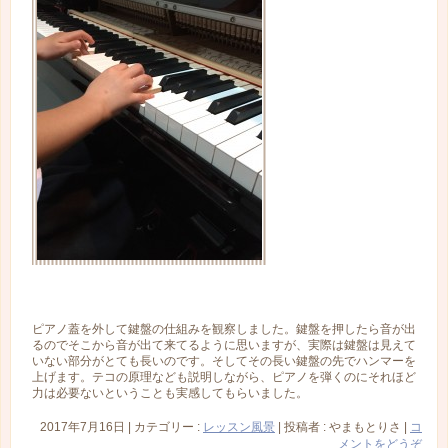
ピアノ蓋を外して鍵盤の仕組みを観察しました。鍵盤を押したら音が出
るのでそこから音が出て来てるように思いますが、実際は鍵盤は見えて
いない部分がとても長いのです。そしてその長い鍵盤の先でハンマーを
上げます。テコの原理なども説明しながら、ピアノを弾くのにそれほど
力は必要ないということも実感してもらいました。
2017年7月16日
|
カテゴリー :
レッスン風景
|
投稿者 : やまもとりさ
|
コ
メントをどうぞ