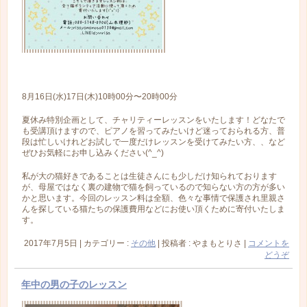
8月16日(水)17日(木)10時00分〜20時00分
夏休み特別企画として、チャリティーレッスンをいたします！どなたで
も受講頂けますので、ピアノを習ってみたいけど迷っておられる方、普
段は忙しいけれどお試しで一度だけレッスンを受けてみたい方、、など
ぜひお気軽にお申し込みください(^_^)
私が大の猫好きであることは生徒さんにも少しだけ知られております
が、母屋ではなく裏の建物で猫を飼っているので知らない方の方が多い
かと思います。今回のレッスン料は全額、色々な事情で保護され里親さ
んを探している猫たちの保護費用などにお使い頂くために寄付いたしま
す。
2017年7月5日
|
カテゴリー :
その他
|
投稿者 : やまもとりさ
|
コメントを
どうぞ
年中の男の子のレッスン