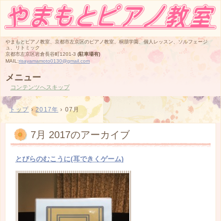
やまもとピアノ教室、京都市左京区のピアノ教室、桐朋学園、個人レッスン、ソルフェージ
ュ、リトミック
京都市左京区岩倉長谷町1201-3
(駐車場有)
MAIL:
risayamamoto0130@gmail.com
メニュー
コンテンツへスキップ
トップ
›
2017年
›
07月
7月 2017
のアーカイブ
とびらのむこうに(耳できくゲーム)