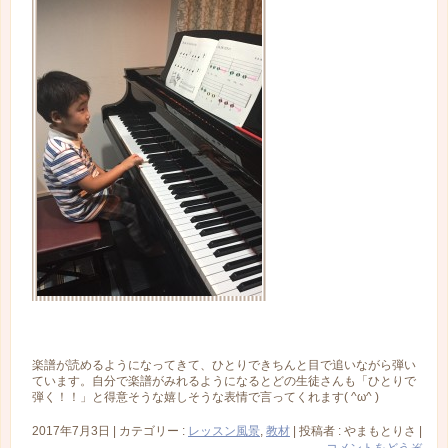
楽譜が読めるようになってきて、ひとりできちんと目で追いながら弾い
ています。自分で楽譜がみれるようになるとどの生徒さんも「ひとりで
弾く！！」と得意そうな嬉しそうな表情で言ってくれます( ^ω^ )
2017年7月3日
|
カテゴリー :
レッスン風景
,
教材
|
投稿者 : やまもとりさ
|