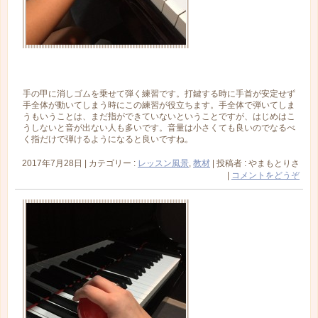
手の甲に消しゴムを乗せて弾く練習です。打鍵する時に手首が安定せず
手全体が動いてしまう時にこの練習が役立ちます。手全体で弾いてしま
うもいうことは、まだ指ができていないということですが、はじめはこ
うしないと音が出ない人も多いです。音量は小さくても良いのでなるべ
く指だけで弾けるようになると良いですね。
2017年7月28日
|
カテゴリー :
レッスン風景
,
教材
|
投稿者 : やまもとりさ
|
コメントをどうぞ