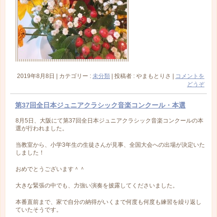
2019年8月8日
|
カテゴリー :
未分類
|
投稿者 : やまもとりさ
|
コメントを
どうぞ
第37回全日本ジュニアクラシック音楽コンクール・本選
8月5日、大阪にて第37回全日本ジュニアクラシック音楽コンクールの本
選が行われました。
当教室から、小学3年生の生徒さんが見事、全国大会への出場が決定いた
しました！
おめでとうございます＾＾
大きな緊張の中でも、力強い演奏を披露してくださいました。
本番直前まで、家で自分の納得がいくまで何度も何度も練習を繰り返し
ていたそうです。