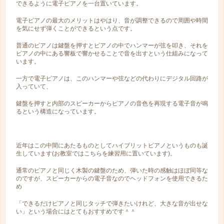
できるように電子ピアノを一台置いています。
電子ピアノの最大のメリットはやはり、音が調整できるので周囲や時間
を気にせず弾くことができるという点です。
普通のピアノは鍵盤を押すとピアノの中でハンマーが弦を叩き、それを
ピアノの中にある響板で響かせることで音を出すという仕組みになって
います。
一方で電子ピアノは、このハンマーや弦などの代わりにデジタル回路が
入っていて、
鍵盤を押すと内部のスピーカーからピアノの音色を再現する電子音が鳴
るという構造になっています。
近年はこの中間にあたるものとしてハイブリットピアノというものも誕
生しています(お教室ではこちらを練習用に置いています)。
通常のピアノと同じく木製の鍵盤のため、弾いた時の感触はほぼ同等な
のですが、スピーカーからの電子音なのでヘッドフォンを使用できるた
め
「できるだけピアノと同じタッチで弾きたいけれど、大きな音が出せな
い」という場合にはとてもおすすめです＾＾