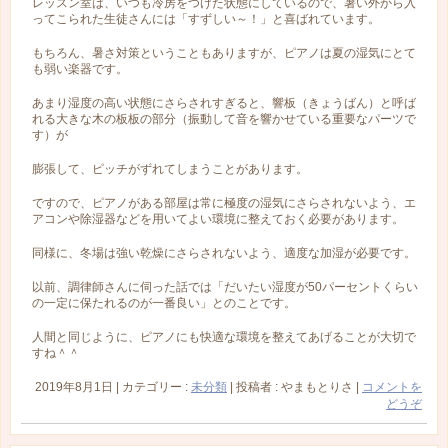
レッスン室は、いつも冷房をつけた状態にしているので、暑い外から入
ってこられた生徒さんには「すずしい～！」と喜ばれています。
もちろん、暑さ対策ということもありますが、ピアノは夏の湿気にとて
も弱い楽器です。
あまり湿度の高い状態にさらされすぎると、響板（きょうばん）と呼ば
れる大きな木の板板の部分（振動して音を響かせている重要なパーツで
す）が
膨張して、ピッチがずれてしまうことがあります。
ですので、ピアノがある部屋は常に極度の湿気にさらされないよう、エ
アコンや除湿器などを用いてよい環境に整えておく必要があります。
同様に、冬場は強い乾燥にさらされないよう、適度な加湿が必要です。
以前、調律師さんに伺った話では「だいたい湿度が50パーセントくらい
の一定に保たれるのが一番良い」とのことです。
人間と同じように、ピアノにも快適な環境を整えてあげることが大切で
すね＾＾
2019年8月1日
|
カテゴリー :
未分類
|
投稿者 : やまもとりさ
|
コメントを
どうぞ