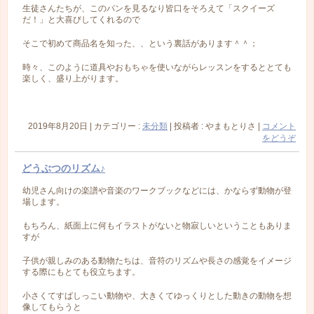
生徒さんたちが、このパンを見るなり皆口をそろえて「スクイーズ
だ！」と大喜びしてくれるので
そこで初めて商品名を知った、、という裏話があります＾＾；
時々、このように道具やおもちゃを使いながらレッスンをするととても
楽しく、盛り上がります。
2019年8月20日
|
カテゴリー :
未分類
|
投稿者 : やまもとりさ
|
コメント
をどうぞ
どうぶつのリズム♪
幼児さん向けの楽譜や音楽のワークブックなどには、かならず動物が登
場します。
もちろん、紙面上に何もイラストがないと物寂しいということもありま
すが
子供が親しみのある動物たちは、音符のリズムや長さの感覚をイメージ
する際にもとても役立ちます。
小さくてすばしっこい動物や、大きくてゆっくりとした動きの動物を想
像してもらうと