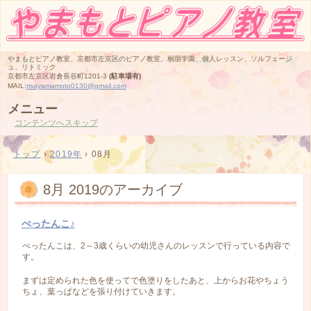
やまもとピアノ教室、京都市左京区のピアノ教室、桐朋学園、個人レッスン、ソルフェージ
ュ、リトミック
京都市左京区岩倉長谷町1201-3
(駐車場有)
MAIL:
risayamamoto0130@gmail.com
メニュー
コンテンツへスキップ
トップ
›
2019年
›
08月
8月 2019
のアーカイブ
ぺったんこ♪
ぺったんこは、2～3歳くらいの幼児さんのレッスンで行っている内容で
す。
まずは定められた色を使ってで色塗りをしたあと、上からお花やちょう
ちょ、葉っぱなどを張り付けていきます。