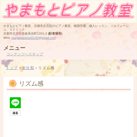
やまもとピアノ教室、京都市左京区のピアノ教室、桐朋学園、個人レッスン、ソルフェージ
ュ、リトミック
京都市左京区岩倉長谷町1201-3
(駐車場有)
MAIL:
risayamamoto0130@gmail.com
メニュー
コンテンツへスキップ
トップ
›
未分類
›
リズム感
リズム感