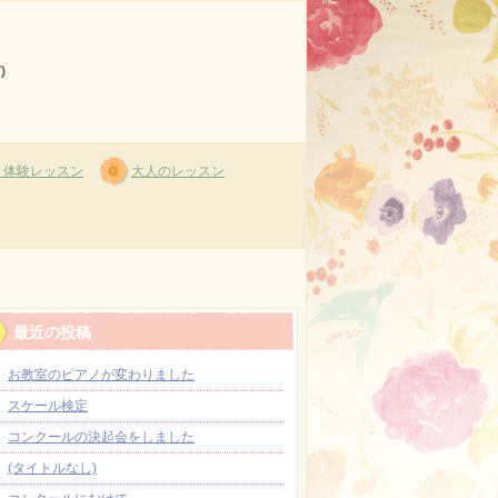
)
・体験レッスン
大人のレッスン
最近の投稿
お教室のピアノが変わりました
スケール検定
コンクールの決起会をしました
(タイトルなし)