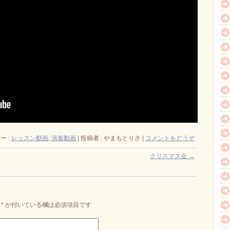
ー :
レッスン動画
,
演奏動画
|
投稿者 : やまもとりさ
|
コメントをどうぞ
クリスマス会
→
*
が付いている欄は必須項目です