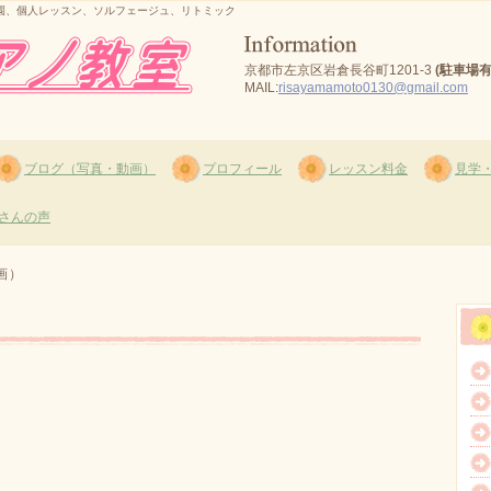
園、個人レッスン、ソルフェージュ、リトミック
京都市左京区岩倉長谷町1201-3
(駐車場有
MAIL:
risayamamoto0130@gmail.com
ブログ（写真・動画）
プロフィール
レッスン料金
見学
さんの声
画）