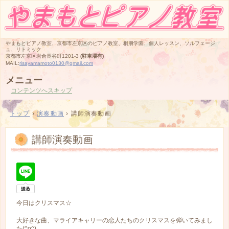
やまもとピアノ教室、京都市左京区のピアノ教室、桐朋学園、個人レッスン、ソルフェージ
ュ、リトミック
京都市左京区岩倉長谷町1201-3
(駐車場有)
MAIL:
risayamamoto0130@gmail.com
メニュー
コンテンツへスキップ
トップ
›
演奏動画
›
講師演奏動画
講師演奏動画
今日はクリスマス☆
大好きな曲、マライアキャリーの恋人たちのクリスマスを弾いてみまし
た(^o^)